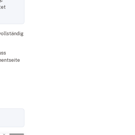
tet
ollständig
uss
mentseite