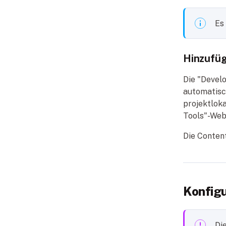
Es
Hinzufü
Die "Devel
automatisc
projektlok
Tools"-Web
Die Conten
Konfigu
Di