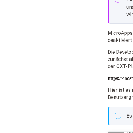
un
wir
MicroApps 
deaktiviert
Die Develo
zunächst a
der CXT-Pla
https://<ho
Hier ist e
Benutzergr
Es