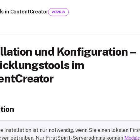
s in ContentCreator
2026.8
llation und Konfiguration –
icklungstools im
entCreator
ation
e Installation ist nur notwendig, wenn Sie einen lokalen Firs
rver betreiben. Nur FirstSpirit-Serveradmins können
Module