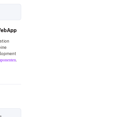
WebApp
ation
eine
elopment
.
ponenten
g,