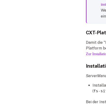
ins
Wen
ei
CXT-Pla
Damit die 
Platform b
Zur Installat
Installa
ServerMana
Install
(
fs-si
Bei der In