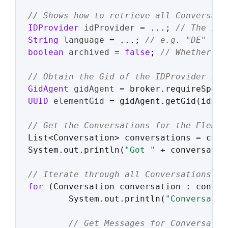
// Shows how to retrieve all Conversati
IDProvider
idProvider
=
 ...; 
// The IDP
String
language
=
 ...; 
// e.g. "DE"
boolean
archived
=
false
; 
// Whether to
// Obtain the Gid of the IDProvider usi
GidAgent
gidAgent
=
UUID
elementGid
=
 gidAgent.getGid(idProv
// Get the Conversations for the Elemen
List<Conversation> conversations = conv
System.out.println(
"Got "
 + conversatio
// Iterate through all Conversations an
for
 (Conversation conversation : convers
	System.out.println(
"Conversatio
// Get Messages for Conversatio