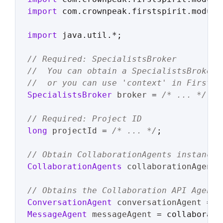
import
 com.crownpeak.firstspirit.module
import
 java.util.*;

// Required: SpecialistsBroker
//  You can obtain a SpecialistsBroker 
//  or you can use 'context' in FirstSp
SpecialistsBroker
broker
=
/* ... */
;

// Required: Project ID
long
projectId
=
/* ... */
;

// Obtain CollaborationAgents instance 
CollaborationAgents
collaborationAgents
// Obtains the Collaboration API Agents
ConversationAgent
conversationAgent
=
MessageAgent
messageAgent
=
 collaborati