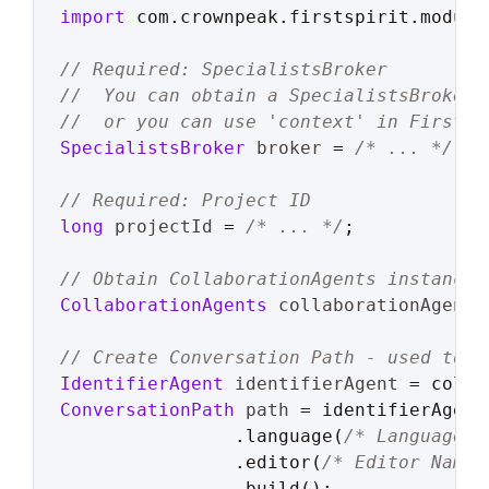
import
 com.crownpeak.firstspirit.module
// Required: SpecialistsBroker
//  You can obtain a SpecialistsBroker 
//  or you can use 'context' in FirstSp
SpecialistsBroker
broker
=
/* ... */
;

// Required: Project ID
long
projectId
=
/* ... */
;

// Obtain CollaborationAgents instance 
CollaborationAgents
collaborationAgents
// Create Conversation Path - used to l
IdentifierAgent
identifierAgent
=
ConversationPath
path
=
 identifierAgent
		.language(
/* Language C
		.editor(
/* Editor Name,
		.build();
