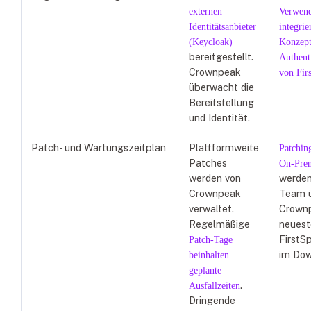
externen
Verwen
Identitätsanbieter
integrie
(Keycloak)
Konzept
bereitgestellt.
Authent
Crownpeak
von Firs
überwacht die
Bereitstellung
und Identität.
Patch- und Wartungszeitplan
Plattformweite
Patchin
Patches
On-Prem
werden von
werden
Crownpeak
Team 
verwaltet.
Crownp
Regelmäßige
neuest
FirstS
Patch-Tage
im Dow
beinhalten
geplante
.
Ausfallzeiten
Dringende