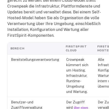
gerecht zu werden. Bei einem Cloud-Model stellt
Crownpeak die Infrastruktur, Plattformdienste und
Updates bereit und verwaltet diese. Bei einem Self-
Hosted-Model haben Sie als Organisation die volle
Verantwortung über Ihre Umgebung, einschließlich
Installation, Konfiguration und Wartung aller
FirstSpirit-Komponenten.
FIRSTSPIRIT
FIRSTS
BEREICH
CLOUD
HOSTE
Bereitstellungsverantwortung
Crownpeak
Alle
kümmert sich
Infras
um Hosting,
Konfig
Infrastruktur,
Wartu
Runtime-
intern
Umgebung
übern
und Wartung.
Benutzer- und
Der Zugriff
Der Zug
Zugriffsverwaltung
wird
verwal
über einen